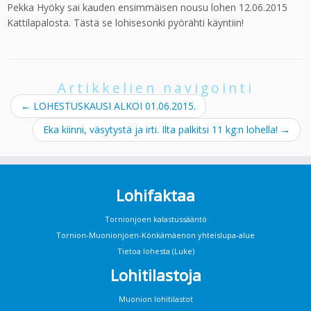
Pekka Hyöky sai kauden ensimmäisen nousu lohen 12.06.2015
Kattilapalosta. Tästä se lohisesonki pyörähti käyntiin!
Artikkelien navigointi
←
LOHESTUSKAUSI ALKOI 01.06.2015.
Eka kiinni, väsytystä ja irti. Ilta palkitsi 11 kg:n lohella!
→
Lohifaktaa
Tornionjoen kalastussääntö
Tornion-Muonionjoen-Könkämäenon yhteislupa-alue
Tietoa lohesta (Luke)
Lohitilastoja
Muonion lohitilastot