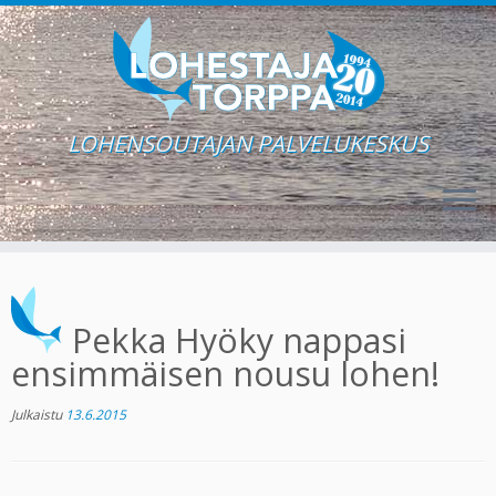
LOHENSOUTAJAN PALVELUKESKUS
Skip
to
content
Pekka Hyöky nappasi
ensimmäisen nousu lohen!
Julkaistu
13.6.2015