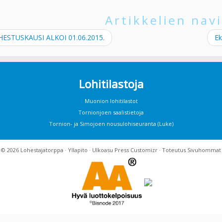
Artikkelien navi
ESTUSKAUSI ALKOI 01.06.2015.
Ek
Lohitilastoja
Muonion lohitilastot
Tornionjoen saalistietoja
Tornion- ja Simojoen nousulohiseuranta (Luke)
· © 2026
Lohestajatorppa
·
Yllapito
· Ulkoasu
Press Customizr
· Toteutus
Sivuhommat