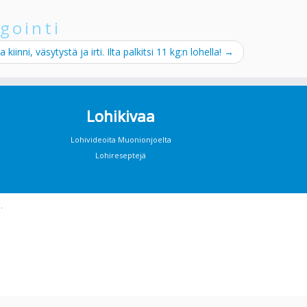
gointi
a kiinni, väsytystä ja irti. Ilta palkitsi 11 kg:n lohella!
→
Lohikivaa
Lohivideoita Muonionjoelta
Lohireseptejä
·