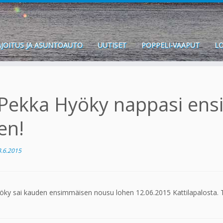
JOITUS JA ASUNTOAUTO
UUTISET
POPPELI-VAAPUT
LO
Pekka Hyöky nappasi en
en!
3.6.2015
ky sai kauden ensimmäisen nousu lohen 12.06.2015 Kattilapalosta. Tä