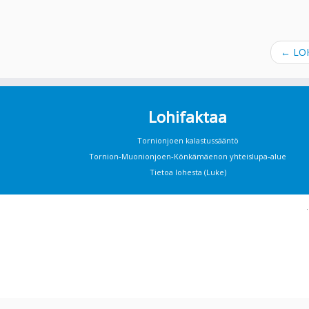
←
LOH
Lohifaktaa
Tornionjoen kalastussääntö
Tornion-Muonionjoen-Könkämäenon yhteislupa-alue
Tietoa lohesta (Luke)