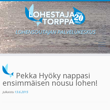
LOHENSOUTAJAN PALVELUKESKUS
Skip
to
content
Pekka Hyöky nappasi
ensimmäisen nousu lohen!
Julkaistu
13.6.2015