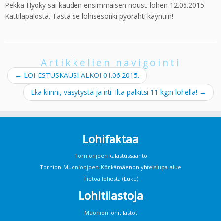
Pekka Hyöky sai kauden ensimmäisen nousu lohen 12.06.2015
Kattilapalosta. Tästä se lohisesonki pyörähti käyntiin!
Artikkelien navigointi
←
LOHESTUSKAUSI ALKOI 01.06.2015.
Eka kiinni, väsytystä ja irti. Ilta palkitsi 11 kg:n lohella!
→
Lohifaktaa
Tornionjoen kalastussääntö
Tornion-Muonionjoen-Könkämäenon yhteislupa-alue
Tietoa lohesta (Luke)
Lohitilastoja
Muonion lohitilastot