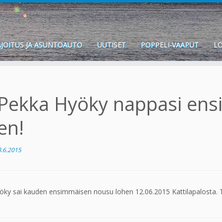
JOITUS JA ASUNTOAUTO
UUTISET
POPPELI-VAAPUT
LO
Pekka Hyöky nappasi en
en!
3.6.2015
ky sai kauden ensimmäisen nousu lohen 12.06.2015 Kattilapalosta. Tä