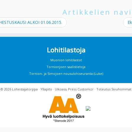
Artikkelien navi
ESTUSKAUSI ALKOI 01.06.2015.
Ek
Lohitilastoja
Muonion lohitilastot
Tornionjoen saalistietoja
Tornion- ja Simojoen nousulohiseuranta (Luke)
· © 2026
Lohestajatorppa
·
Yllapito
· Ulkoasu
Press Customizr
· Toteutus
Sivuhommat