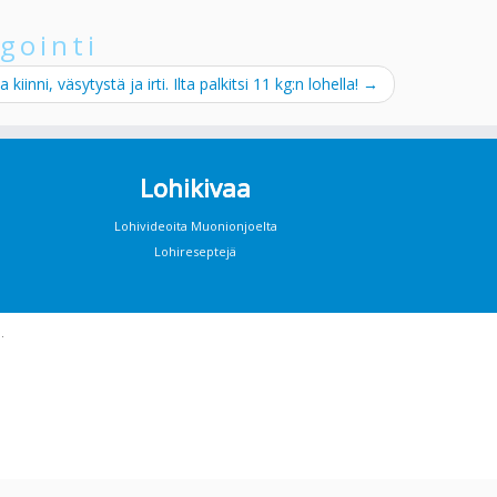
gointi
a kiinni, väsytystä ja irti. Ilta palkitsi 11 kg:n lohella!
→
Lohikivaa
Lohivideoita Muonionjoelta
Lohireseptejä
·