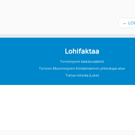
←
LOH
Lohifaktaa
Tornionjoen kalastussääntö
Tornion-Muonionjoen-Könkämäenon yhteislupa-alue
Tietoa lohesta (Luke)