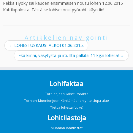
Pekka Hyöky sai kauden ensimmäisen nousu lohen 12.06.2015
Kattilapalosta. Tästä se lohisesonki pyörähti käyntiin!
Artikkelien navigointi
←
LOHESTUSKAUSI ALKOI 01.06.2015.
Eka kiinni, väsytystä ja irti. Ilta palkitsi 11 kg:n lohella!
→
Lohifaktaa
Tornionjoen kalastussääntö
Tornion-Muonionjoen-Könkämäenon yhteislupa-alue
Tietoa lohesta (Luke)
Lohitilastoja
Muonion lohitilastot