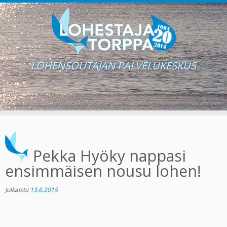
LOHENSOUTAJAN PALVELUKESKUS
Skip
to
content
Pekka Hyöky nappasi
ensimmäisen nousu lohen!
Julkaistu
13.6.2015