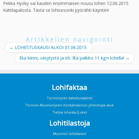
Pekka Hyöky sai kauden ensimmäisen nousu lohen 12.06.2015
Kattilapalosta. Tästä se lohisesonki pyörähti käyntiin!
Artikkelien navigointi
←
LOHESTUSKAUSI ALKOI 01.06.2015.
Eka kiinni, väsytystä ja irti. Ilta palkitsi 11 kg:n lohella!
→
Lohifaktaa
Tornionjoen kalastussääntö
Tornion-Muonionjoen-Könkämäenon yhteislupa-alue
Tietoa lohesta (Luke)
Lohitilastoja
Muonion lohitilastot