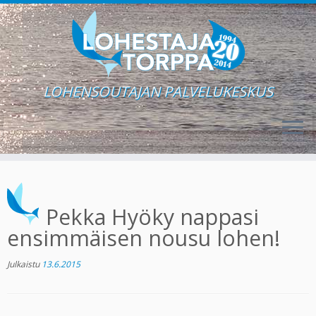
LOHENSOUTAJAN PALVELUKESKUS
Skip
to
content
Pekka Hyöky nappasi
ensimmäisen nousu lohen!
Julkaistu
13.6.2015