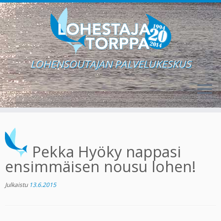
LOHENSOUTAJAN PALVELUKESKUS
Skip
to
content
Pekka Hyöky nappasi
ensimmäisen nousu lohen!
Julkaistu
13.6.2015