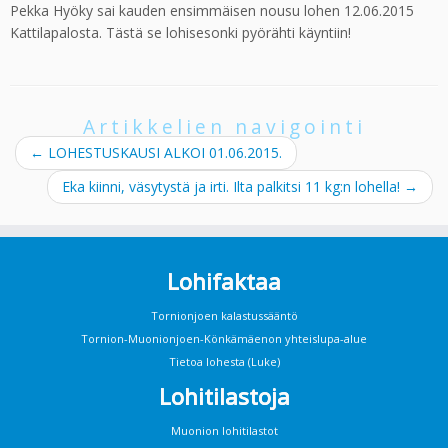
Pekka Hyöky sai kauden ensimmäisen nousu lohen 12.06.2015
Kattilapalosta. Tästä se lohisesonki pyörähti käyntiin!
Artikkelien navigointi
←
LOHESTUSKAUSI ALKOI 01.06.2015.
Eka kiinni, väsytystä ja irti. Ilta palkitsi 11 kg:n lohella!
→
Lohifaktaa
Tornionjoen kalastussääntö
Tornion-Muonionjoen-Könkämäenon yhteislupa-alue
Tietoa lohesta (Luke)
Lohitilastoja
Muonion lohitilastot