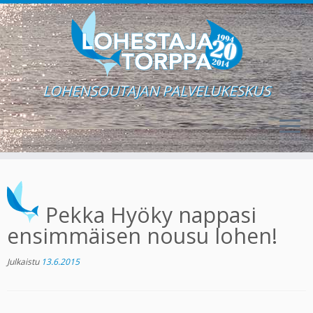
LOHENSOUTAJAN PALVELUKESKUS
Skip
to
content
Pekka Hyöky nappasi
ensimmäisen nousu lohen!
Julkaistu
13.6.2015