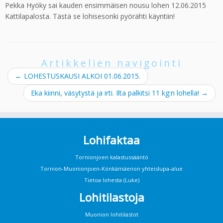
Pekka Hyöky sai kauden ensimmäisen nousu lohen 12.06.2015
Kattilapalosta. Tästä se lohisesonki pyörähti käyntiin!
Artikkelien navigointi
←
LOHESTUSKAUSI ALKOI 01.06.2015.
Eka kiinni, väsytystä ja irti. Ilta palkitsi 11 kg:n lohella!
→
Lohifaktaa
Tornionjoen kalastussääntö
Tornion-Muonionjoen-Könkämäenon yhteislupa-alue
Tietoa lohesta (Luke)
Lohitilastoja
Muonion lohitilastot