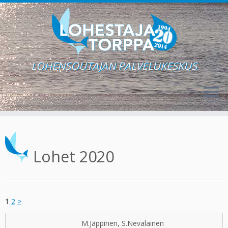
LOHENSOUTAJAN PALVELUKESKUS
Skip
to
content
Lohet 2020
1
2
>
M.Jäppinen, S.Nevalainen