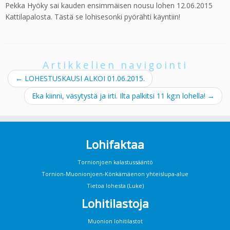
Pekka Hyöky sai kauden ensimmäisen nousu lohen 12.06.2015
Kattilapalosta. Tästä se lohisesonki pyörähti käyntiin!
Artikkelien navigointi
←
LOHESTUSKAUSI ALKOI 01.06.2015.
Eka kiinni, väsytystä ja irti. Ilta palkitsi 11 kg:n lohella!
→
Lohifaktaa
Tornionjoen kalastussääntö
Tornion-Muonionjoen-Könkämäenon yhteislupa-alue
Tietoa lohesta (Luke)
Lohitilastoja
Muonion lohitilastot