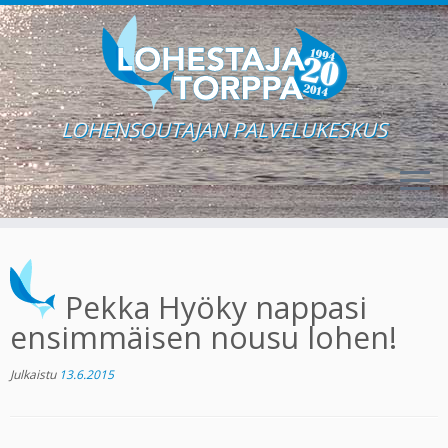
LOHENSOUTAJAN PALVELUKESKUS
Skip
to
content
Pekka Hyöky nappasi
ensimmäisen nousu lohen!
Julkaistu
13.6.2015