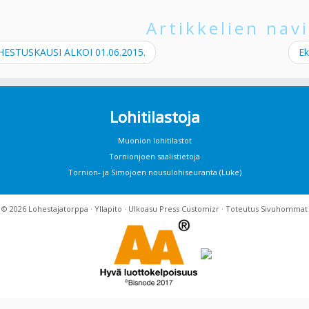
Artikkelien navi
ESTUSKAUSI ALKOI 01.06.2015.
Ek
Lohitilastoja
Muonion lohitilastot
Tornionjoen saalistietoja
Tornion- ja Simojoen nousulohiseuranta (Luke)
· © 2026
Lohestajatorppa
·
Yllapito
· Ulkoasu
Press Customizr
· Toteutus
Sivuhommat