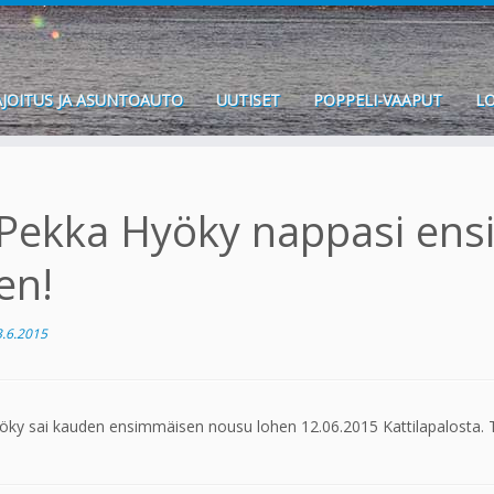
JOITUS JA ASUNTOAUTO
UUTISET
POPPELI-VAAPUT
LO
Pekka Hyöky nappasi en
en!
3.6.2015
ky sai kauden ensimmäisen nousu lohen 12.06.2015 Kattilapalosta. Tä