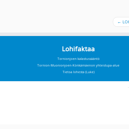
←
LOH
Lohifaktaa
Tornionjoen kalastussääntö
Tornion-Muonionjoen-Könkämäenon yhteislupa-alue
Tietoa lohesta (Luke)