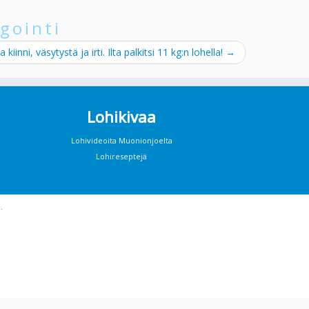
gointi
a kiinni, väsytystä ja irti. Ilta palkitsi 11 kg:n lohella!
→
Lohikivaa
Lohivideoita Muonionjoelta
Lohireseptejä
·