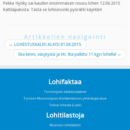
Pekka Hyöky sai kauden ensimmäisen nousu lohen 12.06.2015
Kattilapalosta. Tästä se lohisesonki pyörähti käyntiin!
Artikkelien navigointi
←
LOHESTUSKAUSI ALKOI 01.06.2015.
Eka kiinni, väsytystä ja irti. Ilta palkitsi 11 kg:n lohella!
→
Lohifaktaa
Tornionjoen kalastussääntö
Tornion-Muonionjoen-Könkämäenon yhteislupa-alue
Tietoa lohesta (Luke)
Lohitilastoja
Muonion lohitilastot