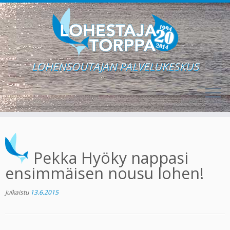
LOHENSOUTAJAN PALVELUKESKUS
Skip
to
content
Pekka Hyöky nappasi
ensimmäisen nousu lohen!
Julkaistu
13.6.2015