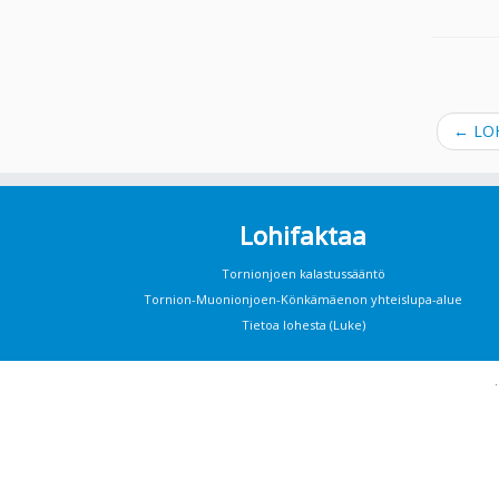
←
LOH
Lohifaktaa
Tornionjoen kalastussääntö
Tornion-Muonionjoen-Könkämäenon yhteislupa-alue
Tietoa lohesta (Luke)