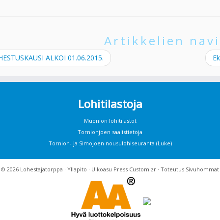
Artikkelien navi
ESTUSKAUSI ALKOI 01.06.2015.
Ek
Lohitilastoja
Muonion lohitilastot
Tornionjoen saalistietoja
Tornion- ja Simojoen nousulohiseuranta (Luke)
· © 2026
Lohestajatorppa
·
Yllapito
· Ulkoasu
Press Customizr
· Toteutus
Sivuhommat