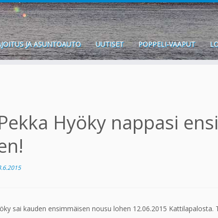
JOITUS JA ASUNTOAUTO
UUTISET
POPPELI-VAAPUT
LO
Pekka Hyöky nappasi en
en!
3.6.2015
ky sai kauden ensimmäisen nousu lohen 12.06.2015 Kattilapalosta. Tä