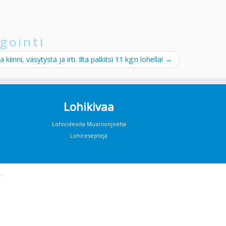
gointi
a kiinni, väsytystä ja irti. Ilta palkitsi 11 kg:n lohella!
→
Lohikivaa
Lohivideoita Muonionjoelta
Lohireseptejä
·