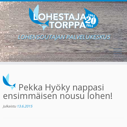
LOHENSOUTAJAN PALVELUKESKUS
Skip
to
content
Pekka Hyöky nappasi
ensimmäisen nousu lohen!
Julkaistu
13.6.2015