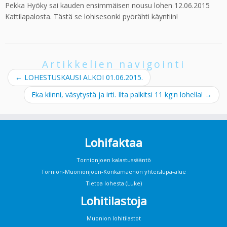
Pekka Hyöky sai kauden ensimmäisen nousu lohen 12.06.2015
Kattilapalosta. Tästä se lohisesonki pyörähti käyntiin!
Artikkelien navigointi
←
LOHESTUSKAUSI ALKOI 01.06.2015.
Eka kiinni, väsytystä ja irti. Ilta palkitsi 11 kg:n lohella!
→
Lohifaktaa
Tornionjoen kalastussääntö
Tornion-Muonionjoen-Könkämäenon yhteislupa-alue
Tietoa lohesta (Luke)
Lohitilastoja
Muonion lohitilastot