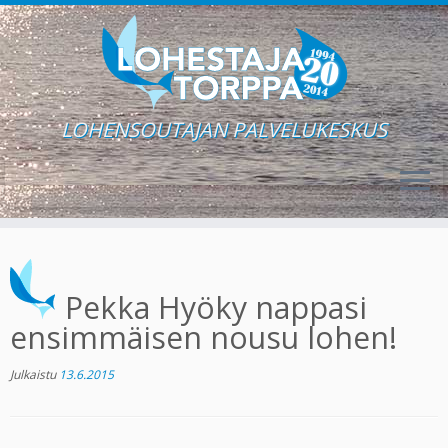
LOHENSOUTAJAN PALVELUKESKUS
Skip
to
content
Pekka Hyöky nappasi
ensimmäisen nousu lohen!
Julkaistu
13.6.2015