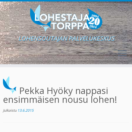
LOHENSOUTAJAN PALVELUKESKUS
Skip
to
content
Pekka Hyöky nappasi
ensimmäisen nousu lohen!
Julkaistu
13.6.2015