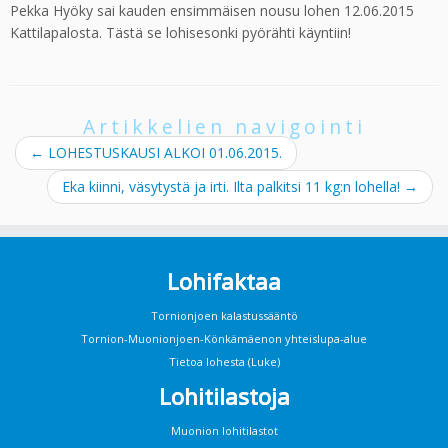
Pekka Hyöky sai kauden ensimmäisen nousu lohen 12.06.2015
Kattilapalosta. Tästä se lohisesonki pyörähti käyntiin!
Artikkelien navigointi
←
LOHESTUSKAUSI ALKOI 01.06.2015.
Eka kiinni, väsytystä ja irti. Ilta palkitsi 11 kg:n lohella!
→
Lohifaktaa
Tornionjoen kalastussääntö
Tornion-Muonionjoen-Könkämäenon yhteislupa-alue
Tietoa lohesta (Luke)
Lohitilastoja
Muonion lohitilastot