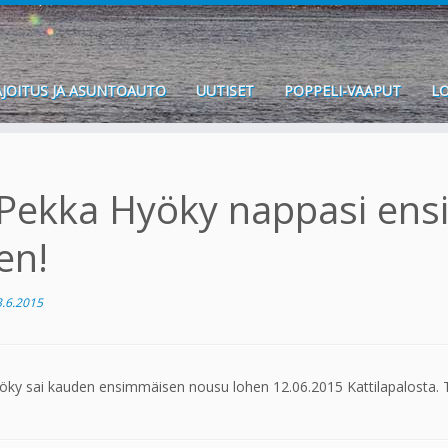
JOITUS JA ASUNTOAUTO
UUTISET
POPPELI-VAAPUT
LO
Pekka Hyöky nappasi en
en!
3.6.2015
ky sai kauden ensimmäisen nousu lohen 12.06.2015 Kattilapalosta. Tä