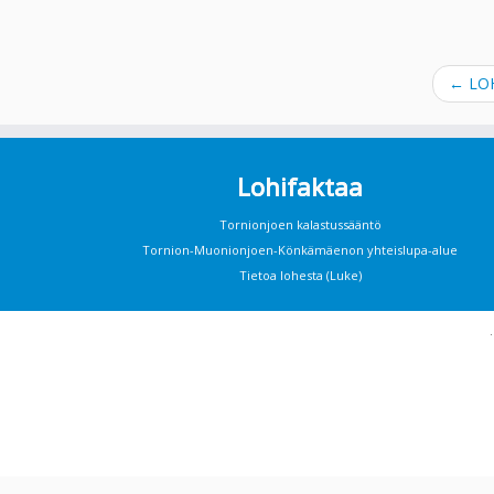
←
LOH
Lohifaktaa
Tornionjoen kalastussääntö
Tornion-Muonionjoen-Könkämäenon yhteislupa-alue
Tietoa lohesta (Luke)