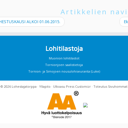
Artikkelien navi
ESTUSKAUSI ALKOI 01.06.2015.
Ek
Lohitilastoja
Muonion lohitilastot
Tornionjoen saalistietoja
Tornion- ja Simojoen nousulohiseuranta (Luke)
· © 2026
Lohestajatorppa
·
Yllapito
· Ulkoasu
Press Customizr
· Toteutus
Sivuhommat