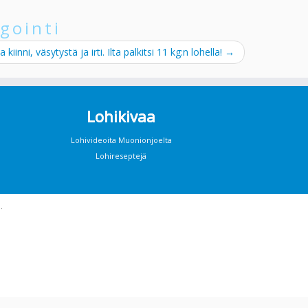
gointi
a kiinni, väsytystä ja irti. Ilta palkitsi 11 kg:n lohella!
→
Lohikivaa
Lohivideoita Muonionjoelta
Lohireseptejä
·