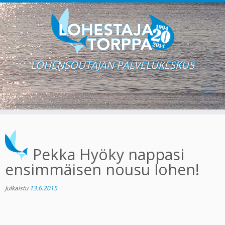
LOHENSOUTAJAN PALVELUKESKUS
Skip
to
content
Pekka Hyöky nappasi
ensimmäisen nousu lohen!
Julkaistu
13.6.2015