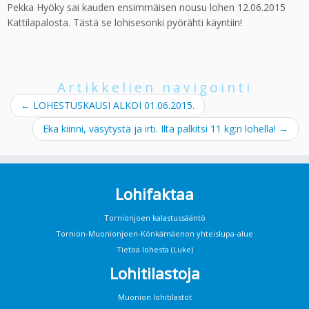
Pekka Hyöky sai kauden ensimmäisen nousu lohen 12.06.2015
Kattilapalosta. Tästä se lohisesonki pyörähti käyntiin!
Artikkelien navigointi
←
LOHESTUSKAUSI ALKOI 01.06.2015.
Eka kiinni, väsytystä ja irti. Ilta palkitsi 11 kg:n lohella!
→
Lohifaktaa
Tornionjoen kalastussääntö
Tornion-Muonionjoen-Könkämäenon yhteislupa-alue
Tietoa lohesta (Luke)
Lohitilastoja
Muonion lohitilastot