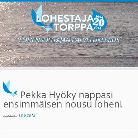
LOHENSOUTAJAN PALVELUKESKUS
Skip
to
content
Pekka Hyöky nappasi
ensimmäisen nousu lohen!
Julkaistu
13.6.2015