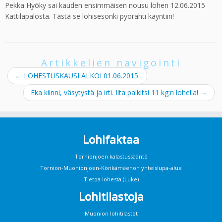
Pekka Hyöky sai kauden ensimmäisen nousu lohen 12.06.2015
Kattilapalosta. Tästä se lohisesonki pyörähti käyntiin!
Artikkelien navigointi
←
LOHESTUSKAUSI ALKOI 01.06.2015.
Eka kiinni, väsytystä ja irti. Ilta palkitsi 11 kg:n lohella!
→
Lohifaktaa
Tornionjoen kalastussääntö
Tornion-Muonionjoen-Könkämäenon yhteislupa-alue
Tietoa lohesta (Luke)
Lohitilastoja
Muonion lohitilastot