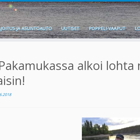
JOITUS JA ASUNTOAUTO
UUTISET
POPPELI-VAAPUT
LO
Pakamukassa alkoi lohta 
aisin!
6.2018