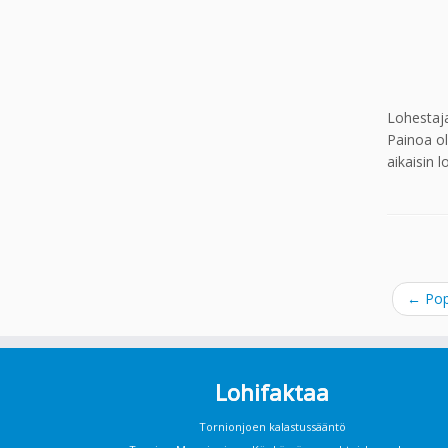
Lohestaja
Painoa ol
aikaisin 
←
Pop
Lohifaktaa
Tornionjoen kalastussääntö