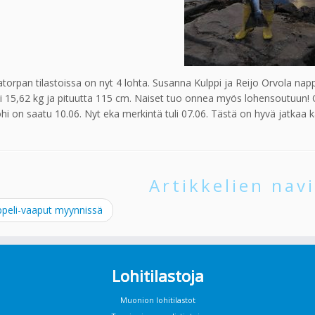
torpan tilastoissa on nyt 4 lohta. Susanna Kulppi ja Reijo Orvola na
i 15,62 kg ja pituutta 115 cm. Naiset tuo onnea myös lohensoutuun! 
lohi on saatu 10.06. Nyt eka merkintä tuli 07.06. Tästä on hyvä jatkaa k
Artikkelien navi
peli-vaaput myynnissä
Lohitilastoja
Muonion lohitilastot