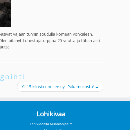
ppasivat vajaan tunnin soudulla komean vonkaleen.
Olen pitänyt Lohestajatorppaa 25 vuotta ja tähän asti
autta!
gointi
Yli 15 kilosia nousee nyt Pakamukasta!
→
Lohikivaa
Lohivideoita Muonionjoelta