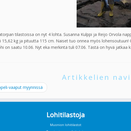
torpan tilastoissa on nyt 4 lohta. Susanna Kulppi ja Reijo Orvola na
i 15,62 kg ja pituutta 115 cm. Naiset tuo onnea myös lohensoutuun! 
lohi on saatu 10.06. Nyt eka merkintä tuli 07.06. Tästä on hyvä jatkaa k
Artikkelien navi
peli-vaaput myynnissä
Lohitilastoja
Muonion lohitilastot