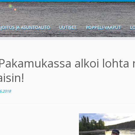
JOITUS JA ASUNTOAUTO
UUTISET
POPPELI-VAAPUT
LO
Pakamukassa alkoi lohta 
aisin!
6.2018