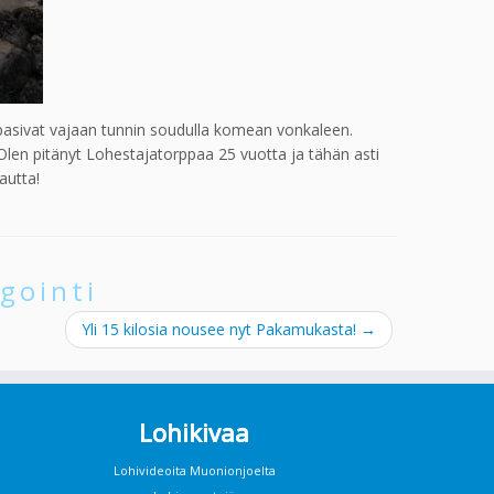
ppasivat vajaan tunnin soudulla komean vonkaleen.
Olen pitänyt Lohestajatorppaa 25 vuotta ja tähän asti
autta!
gointi
Yli 15 kilosia nousee nyt Pakamukasta!
→
Lohikivaa
Lohivideoita Muonionjoelta