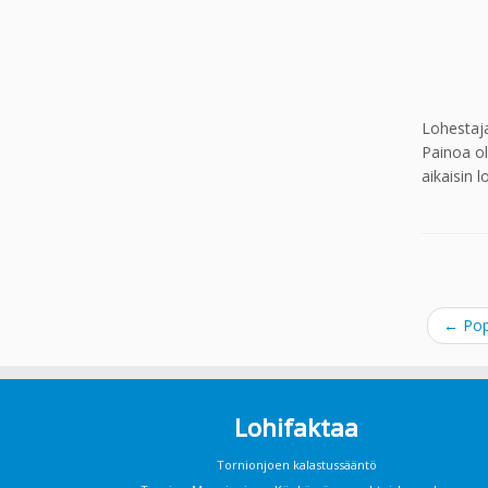
Lohestaja
Painoa ol
aikaisin 
←
Pop
Lohifaktaa
Tornionjoen kalastussääntö