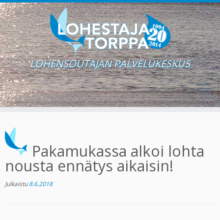
LOHENSOUTAJAN PALVELUKESKUS
Skip
to
content
Pakamukassa alkoi lohta
nousta ennätys aikaisin!
Julkaistu
8.6.2018