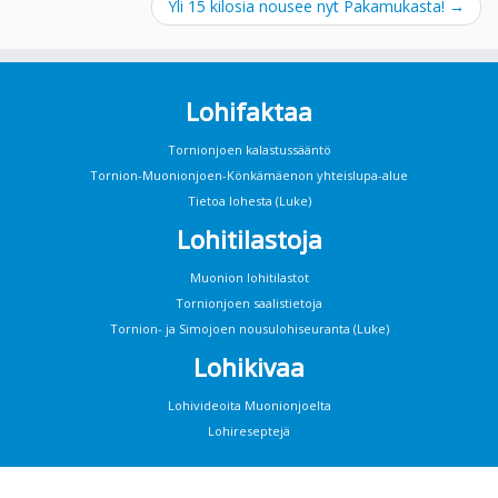
Yli 15 kilosia nousee nyt Pakamukasta!
→
Lohifaktaa
Tornionjoen kalastussääntö
Tornion-Muonionjoen-Könkämäenon yhteislupa-alue
Tietoa lohesta (Luke)
Lohitilastoja
Muonion lohitilastot
Tornionjoen saalistietoja
Tornion- ja Simojoen nousulohiseuranta (Luke)
Lohikivaa
Lohivideoita Muonionjoelta
Lohireseptejä