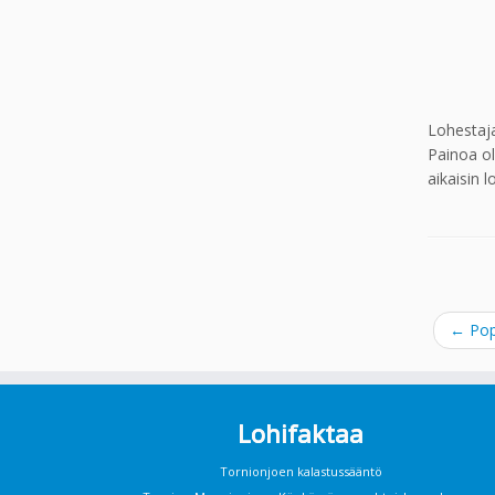
Lohestaja
Painoa ol
aikaisin 
←
Pop
Lohifaktaa
Tornionjoen kalastussääntö