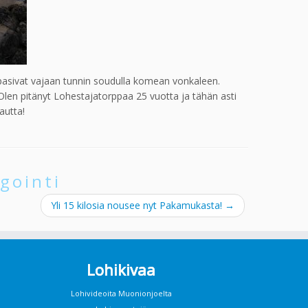
ppasivat vajaan tunnin soudulla komean vonkaleen.
Olen pitänyt Lohestajatorppaa 25 vuotta ja tähän asti
autta!
gointi
Yli 15 kilosia nousee nyt Pakamukasta!
→
Lohikivaa
Lohivideoita Muonionjoelta