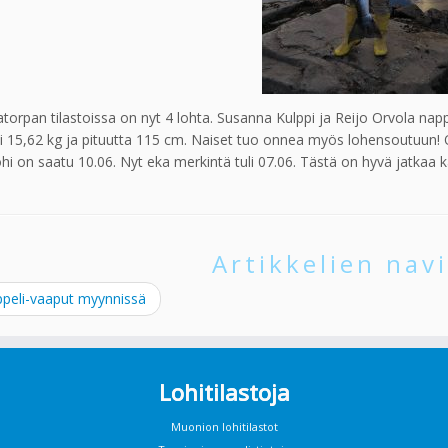
torpan tilastoissa on nyt 4 lohta. Susanna Kulppi ja Reijo Orvola na
i 15,62 kg ja pituutta 115 cm. Naiset tuo onnea myös lohensoutuun! 
lohi on saatu 10.06. Nyt eka merkintä tuli 07.06. Tästä on hyvä jatkaa k
Artikkelien navi
peli-vaaput myynnissä
Lohitilastoja
Muonion lohitilastot