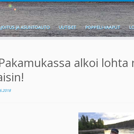
JOITUS JA ASUNTOAUTO
UUTISET
POPPELI-VAAPUT
LO
Pakamukassa alkoi lohta 
aisin!
6.2018