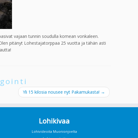
ppasivat vajaan tunnin soudulla komean vonkaleen.
Olen pitänyt Lohestajatorppaa 25 vuotta ja tähän asti
autta!
gointi
Yli 15 kilosia nousee nyt Pakamukasta!
→
Lohikivaa
Lohivideoita Muonionjoelta