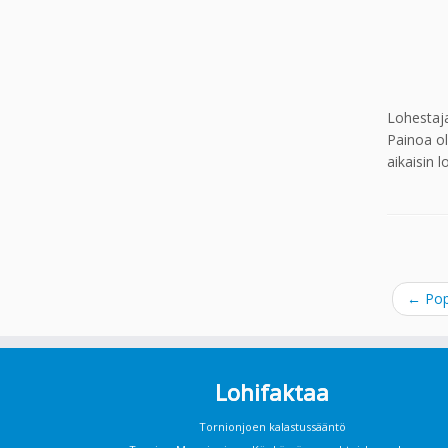
Lohestaja
Painoa ol
aikaisin 
←
Pop
Lohifaktaa
Tornionjoen kalastussääntö