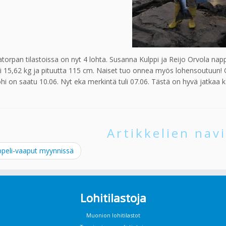
torpan tilastoissa on nyt 4 lohta. Susanna Kulppi ja Reijo Orvola na
i 15,62 kg ja pituutta 115 cm. Naiset tuo onnea myös lohensoutuun! 
lohi on saatu 10.06. Nyt eka merkintä tuli 07.06. Tästä on hyvä jatkaa k
Artikkelien navi
peli-vaaput myynnissä
Lohitilastoja
Muonion lohitilastot