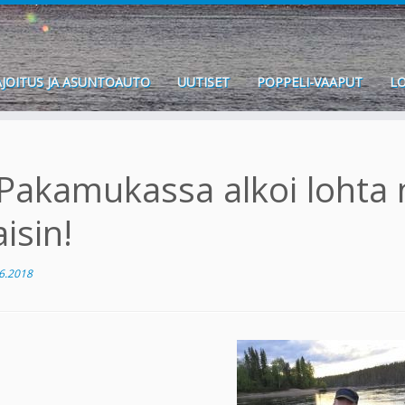
JOITUS JA ASUNTOAUTO
UUTISET
POPPELI-VAAPUT
LO
Pakamukassa alkoi lohta 
aisin!
6.2018