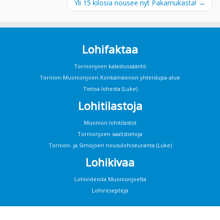
Yli 15 kilosia nousee nyt Pakamukasta!
→
Lohifaktaa
Tornionjoen kalastussääntö
Tornion-Muonionjoen-Könkämäenon yhteislupa-alue
Tietoa lohesta (Luke)
Lohitilastoja
Muonion lohitilastot
Tornionjoen saalistietoja
Tornion- ja Simojoen nousulohiseuranta (Luke)
Lohikivaa
Lohivideoita Muonionjoelta
Lohireseptejä