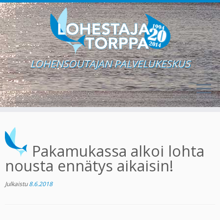
LOHENSOUTAJAN PALVELUKESKUS
Skip
to
content
Pakamukassa alkoi lohta
nousta ennätys aikaisin!
Julkaistu
8.6.2018