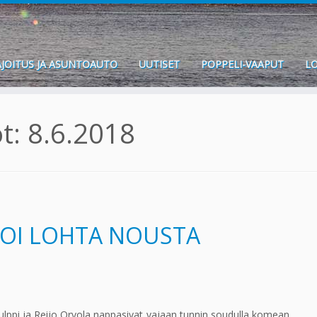
JOITUS JA ASUNTOAUTO
UUTISET
POPPELI-VAAPUT
LO
ot:
8.6.2018
OI LOHTA NOUSTA
Kulppi ja Reijo Orvola nappasivat vajaan tunnin soudulla komean