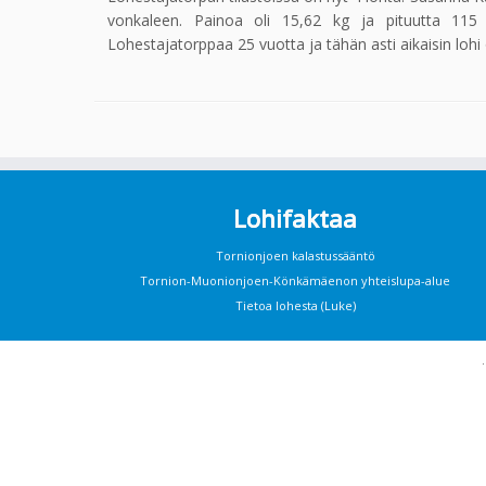
vonkaleen. Painoa oli 15,62 kg ja pituutta 11
Lohestajatorppaa 25 vuotta ja tähän asti aikaisin lohi
Lohifaktaa
Tornionjoen kalastussääntö
Tornion-Muonionjoen-Könkämäenon yhteislupa-alue
Tietoa lohesta (Luke)