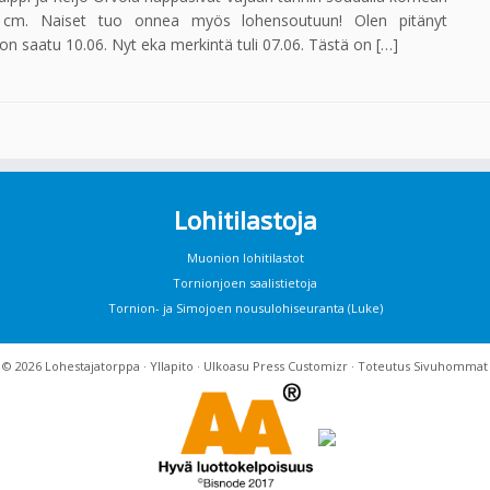
5 cm. Naiset tuo onnea myös lohensoutuun! Olen pitänyt
 on saatu 10.06. Nyt eka merkintä tuli 07.06. Tästä on […]
Lohitilastoja
Muonion lohitilastot
Tornionjoen saalistietoja
Tornion- ja Simojoen nousulohiseuranta (Luke)
· © 2026
Lohestajatorppa
·
Yllapito
· Ulkoasu
Press Customizr
· Toteutus
Sivuhommat