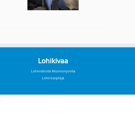
Lohikivaa
Lohivideoita Muonionjoelta
Lohireseptejä
·