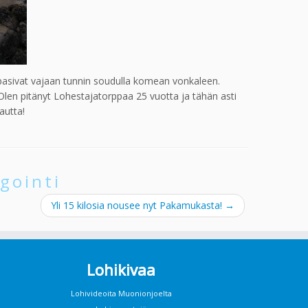
ppasivat vajaan tunnin soudulla komean vonkaleen.
Olen pitänyt Lohestajatorppaa 25 vuotta ja tähän asti
autta!
gointi
Yli 15 kilosia nousee nyt Pakamukasta!
→
Lohikivaa
Lohivideoita Muonionjoelta