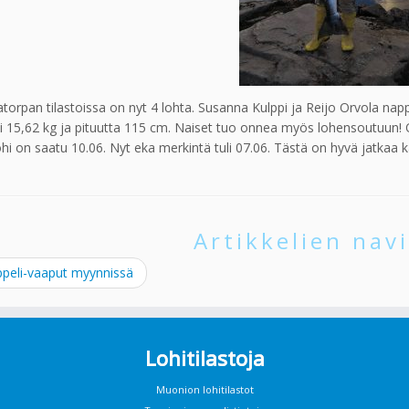
torpan tilastoissa on nyt 4 lohta. Susanna Kulppi ja Reijo Orvola na
i 15,62 kg ja pituutta 115 cm. Naiset tuo onnea myös lohensoutuun! 
lohi on saatu 10.06. Nyt eka merkintä tuli 07.06. Tästä on hyvä jatkaa k
Artikkelien navi
peli-vaaput myynnissä
Lohitilastoja
Muonion lohitilastot