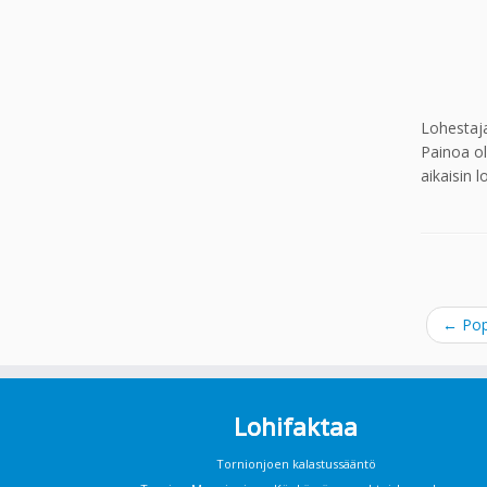
Lohestaja
Painoa ol
aikaisin 
←
Pop
Lohifaktaa
Tornionjoen kalastussääntö