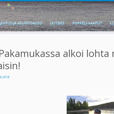
JOITUS JA ASUNTOAUTO
UUTISET
POPPELI-VAAPUT
LO
Pakamukassa alkoi lohta 
aisin!
6.2018