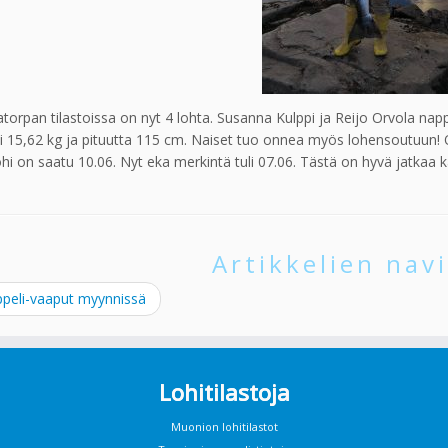
torpan tilastoissa on nyt 4 lohta. Susanna Kulppi ja Reijo Orvola na
i 15,62 kg ja pituutta 115 cm. Naiset tuo onnea myös lohensoutuun! 
lohi on saatu 10.06. Nyt eka merkintä tuli 07.06. Tästä on hyvä jatkaa k
Artikkelien navi
peli-vaaput myynnissä
Lohitilastoja
Muonion lohitilastot