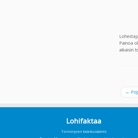
Lohestaja
Painoa ol
aikaisin 
←
Pop
Lohifaktaa
Tornionjoen kalastussääntö