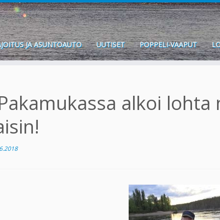
JOITUS JA ASUNTOAUTO
UUTISET
POPPELI-VAAPUT
LO
Pakamukassa alkoi lohta 
aisin!
6.2018