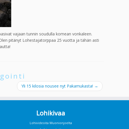
ppasivat vajaan tunnin soudulla komean vonkaleen.
Olen pitänyt Lohestajatorppaa 25 vuotta ja tähän asti
autta!
gointi
Yli 15 kilosia nousee nyt Pakamukasta!
→
Lohikivaa
Lohivideoita Muonionjoelta