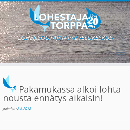
LOHENSOUTAJAN PALVELUKESKUS
Skip
to
content
Pakamukassa alkoi lohta
nousta ennätys aikaisin!
Julkaistu
8.6.2018