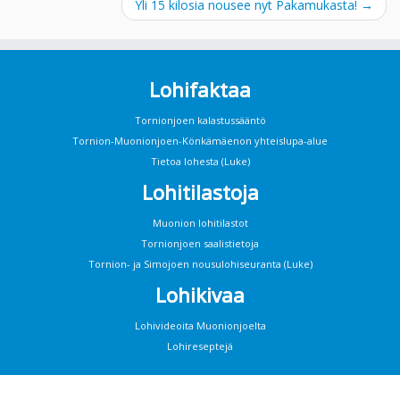
Yli 15 kilosia nousee nyt Pakamukasta!
→
Lohifaktaa
Tornionjoen kalastussääntö
Tornion-Muonionjoen-Könkämäenon yhteislupa-alue
Tietoa lohesta (Luke)
Lohitilastoja
Muonion lohitilastot
Tornionjoen saalistietoja
Tornion- ja Simojoen nousulohiseuranta (Luke)
Lohikivaa
Lohivideoita Muonionjoelta
Lohireseptejä