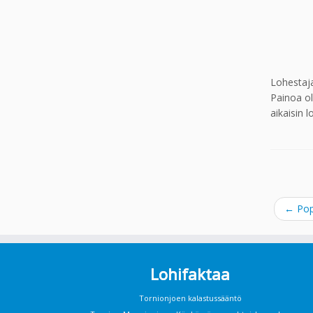
Lohestaja
Painoa ol
aikaisin 
←
Pop
Lohifaktaa
Tornionjoen kalastussääntö