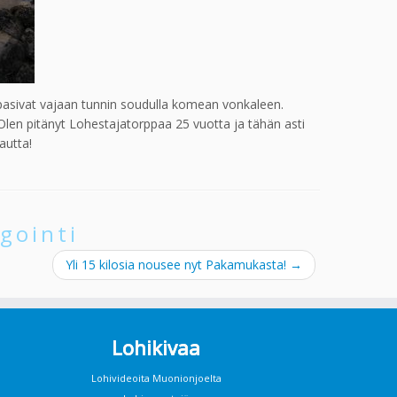
ppasivat vajaan tunnin soudulla komean vonkaleen.
Olen pitänyt Lohestajatorppaa 25 vuotta ja tähän asti
autta!
gointi
Yli 15 kilosia nousee nyt Pakamukasta!
→
Lohikivaa
Lohivideoita Muonionjoelta