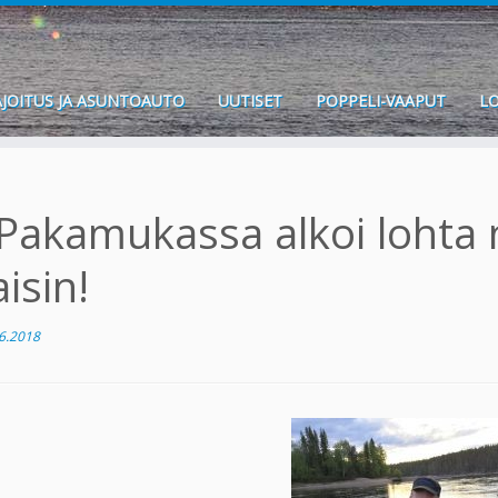
JOITUS JA ASUNTOAUTO
UUTISET
POPPELI-VAAPUT
LO
Pakamukassa alkoi lohta 
aisin!
6.2018