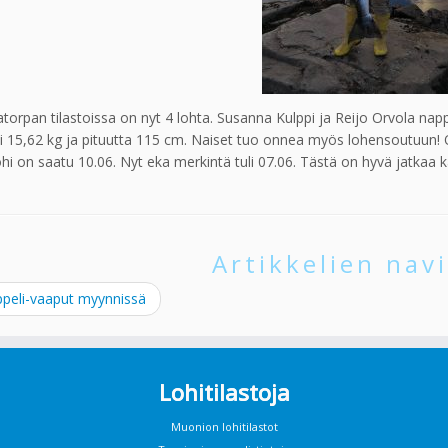
torpan tilastoissa on nyt 4 lohta. Susanna Kulppi ja Reijo Orvola na
i 15,62 kg ja pituutta 115 cm. Naiset tuo onnea myös lohensoutuun! 
lohi on saatu 10.06. Nyt eka merkintä tuli 07.06. Tästä on hyvä jatkaa k
Artikkelien navi
peli-vaaput myynnissä
Lohitilastoja
Muonion lohitilastot