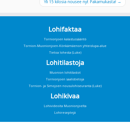
Yli 15 kilosia nousee nyt Pakamukasta!
→
Lohifaktaa
Tornionjoen kalastussääntö
Tornion-Muonionjoen-Könkämäenon yhteislupa-alue
Tietoa lohesta (Luke)
Lohitilastoja
Muonion lohitilastot
Tornionjoen saalistietoja
Tornion- ja Simojoen nousulohiseuranta (Luke)
Lohikivaa
Lohivideoita Muonionjoelta
Lohireseptejä