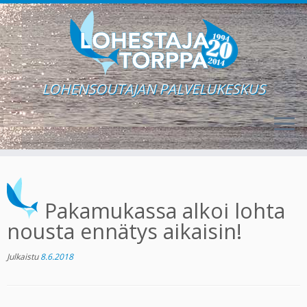
LOHENSOUTAJAN PALVELUKESKUS
Skip
to
content
Pakamukassa alkoi lohta
nousta ennätys aikaisin!
Julkaistu
8.6.2018