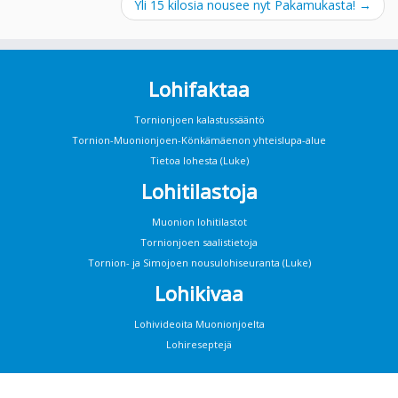
Yli 15 kilosia nousee nyt Pakamukasta!
→
Lohifaktaa
Tornionjoen kalastussääntö
Tornion-Muonionjoen-Könkämäenon yhteislupa-alue
Tietoa lohesta (Luke)
Lohitilastoja
Muonion lohitilastot
Tornionjoen saalistietoja
Tornion- ja Simojoen nousulohiseuranta (Luke)
Lohikivaa
Lohivideoita Muonionjoelta
Lohireseptejä