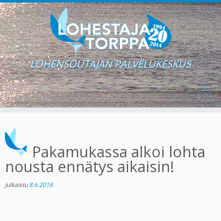
LOHENSOUTAJAN PALVELUKESKUS
Skip
to
content
Pakamukassa alkoi lohta
nousta ennätys aikaisin!
Julkaistu
8.6.2018