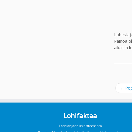
Lohestaja
Painoa ol
aikaisin 
←
Pop
Lohifaktaa
Tornionjoen kalastussääntö