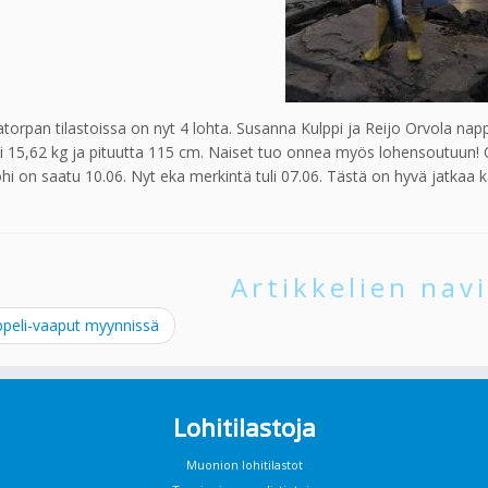
torpan tilastoissa on nyt 4 lohta. Susanna Kulppi ja Reijo Orvola na
i 15,62 kg ja pituutta 115 cm. Naiset tuo onnea myös lohensoutuun! 
lohi on saatu 10.06. Nyt eka merkintä tuli 07.06. Tästä on hyvä jatkaa k
Artikkelien navi
peli-vaaput myynnissä
Lohitilastoja
Muonion lohitilastot