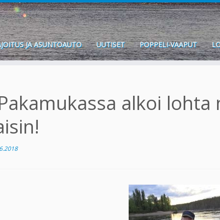
JOITUS JA ASUNTOAUTO
UUTISET
POPPELI-VAAPUT
LO
Pakamukassa alkoi lohta 
aisin!
6.2018