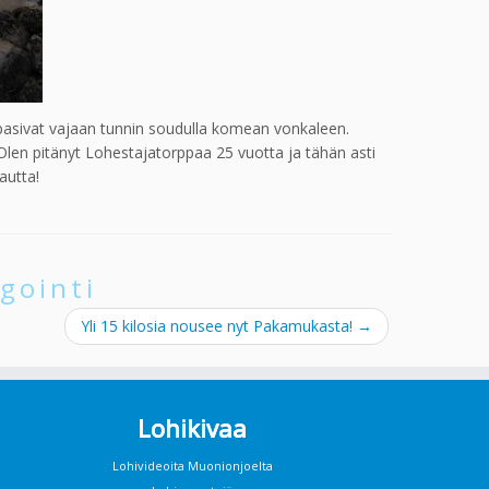
ppasivat vajaan tunnin soudulla komean vonkaleen.
Olen pitänyt Lohestajatorppaa 25 vuotta ja tähän asti
autta!
gointi
Yli 15 kilosia nousee nyt Pakamukasta!
→
Lohikivaa
Lohivideoita Muonionjoelta