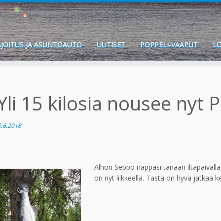
JOITUS JA ASUNTOAUTO
UUTISET
POPPELI-VAAPUT
LO
Yli 15 kilosia nousee nyt
0.6.2018
Alhon Seppo nappasi tänään iltapäiväll
on nyt liikkeellä. Tästä on hyvä jatkaa k