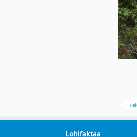
←
Paka
Lohifaktaa