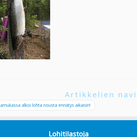
Artikkelien navi
mukassa alkoi lohta nousta ennätys aikaisin!
Lohitilastoja