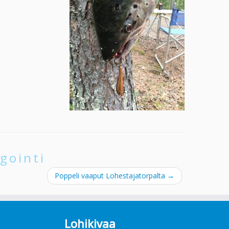
gointi
Poppeli vaaput Lohestajatorpalta
→
Lohikivaa