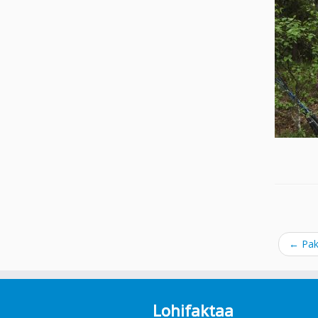
←
Paka
Lohifaktaa