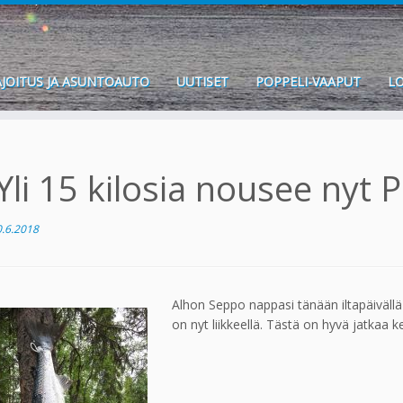
JOITUS JA ASUNTOAUTO
UUTISET
POPPELI-VAAPUT
LO
Yli 15 kilosia nousee nyt
0.6.2018
Alhon Seppo nappasi tänään iltapäiväll
on nyt liikkeellä. Tästä on hyvä jatkaa k