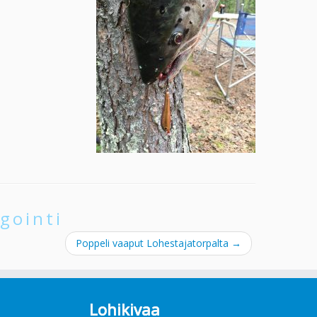
gointi
Poppeli vaaput Lohestajatorpalta
→
Lohikivaa