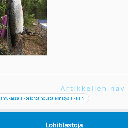
Artikkelien navi
mukassa alkoi lohta nousta ennätys aikaisin!
Lohitilastoja