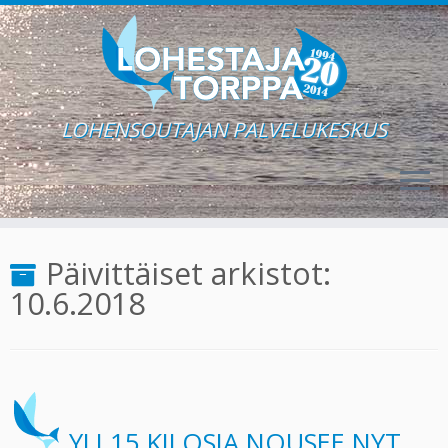
LOHENSOUTAJAN PALVELUKESKUS
Skip
to
Päivittäiset arkistot:
content
10.6.2018
YLI 15 KILOSIA NOUSEE NYT