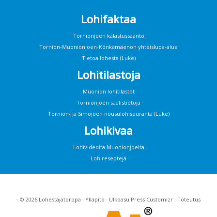
Lohifaktaa
Tornionjoen kalastussääntö
Tornion-Muonionjoen-Könkämäenon yhteislupa-alue
Tietoa lohesta (Luke)
Lohitilastoja
Muonion lohitilastot
Tornionjoen saalistietoja
Tornion- ja Simojoen nousulohiseuranta (Luke)
Lohikivaa
Lohivideoita Muonionjoelta
Lohireseptejä
· © 2026
Lohestajatorppa
·
Yllapito
· Ulkoasu
Press Customizr
· Toteutus