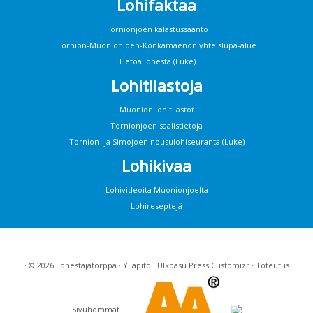
Lohifaktaa
Tornionjoen kalastussääntö
Tornion-Muonionjoen-Könkämäenon yhteislupa-alue
Tietoa lohesta (Luke)
Lohitilastoja
Muonion lohitilastot
Tornionjoen saalistietoja
Tornion- ja Simojoen nousulohiseuranta (Luke)
Lohikivaa
Lohivideoita Muonionjoelta
Lohireseptejä
· © 2026
Lohestajatorppa
·
Yllapito
· Ulkoasu
Press Customizr
· Toteutus
Sivuhommat
·