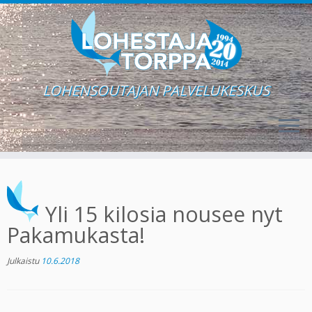
LOHENSOUTAJAN PALVELUKESKUS
Skip
to
content
Yli 15 kilosia nousee nyt
Pakamukasta!
Julkaistu
10.6.2018