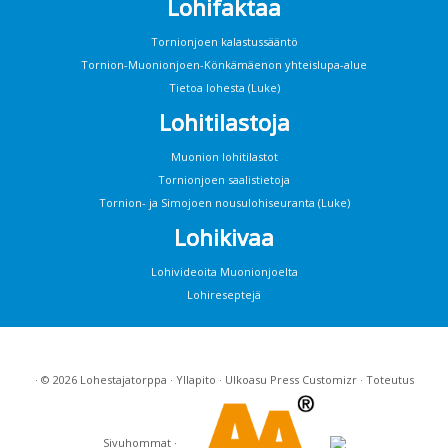
Lohifaktaa
Tornionjoen kalastussääntö
Tornion-Muonionjoen-Könkämäenon yhteislupa-alue
Tietoa lohesta (Luke)
Lohitilastoja
Muonion lohitilastot
Tornionjoen saalistietoja
Tornion- ja Simojoen nousulohiseuranta (Luke)
Lohikivaa
Lohivideoita Muonionjoelta
Lohireseptejä
· © 2026
Lohestajatorppa
·
Yllapito
· Ulkoasu
Press Customizr
· Toteutus
Sivuhommat
·