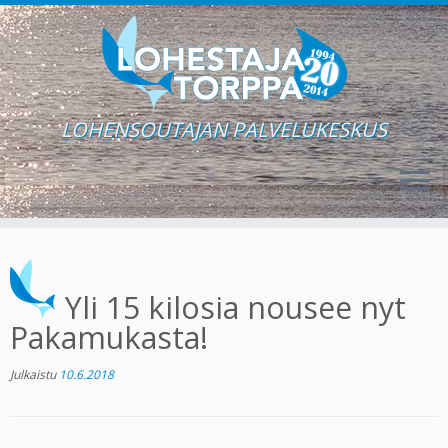
LOHENSOUTAJAN PALVELUKESKUS
Skip
to
content
Yli 15 kilosia nousee nyt
Pakamukasta!
Julkaistu
10.6.2018