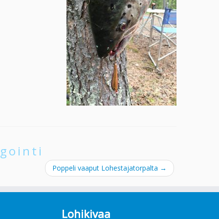
gointi
Poppeli vaaput Lohestajatorpalta
→
Lohikivaa