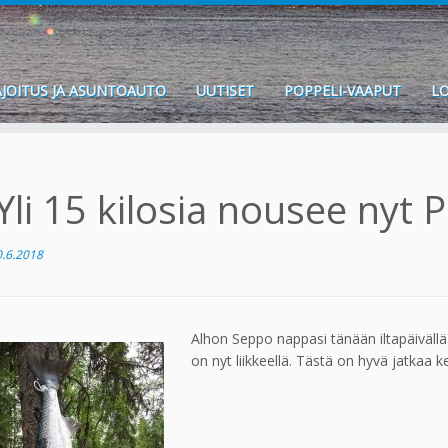
JOITUS JA ASUNTOAUTO
UUTISET
POPPELI-VAAPUT
LO
Yli 15 kilosia nousee nyt
0.6.2018
Alhon Seppo nappasi tänään iltapäiväll
on nyt liikkeellä. Tästä on hyvä jatkaa k