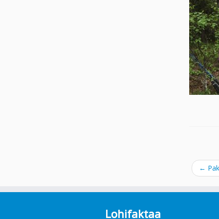
←
Paka
Lohifaktaa