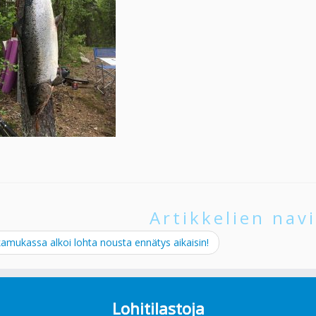
Artikkelien navi
mukassa alkoi lohta nousta ennätys aikaisin!
Lohitilastoja