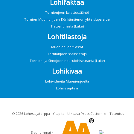
Lohifaktaa
Tornionjoen kalastussääntö
Tornion-Muonionjoen-Könkämäenon yhteislupa-alue
Tietoa lohesta (Luke)
Lohitilastoja
Muonion lohitilastot
Tornionjoen saalistietoja
Tornion- ja Simojoen nousulohiseuranta (Luke)
Lohikivaa
Lohivideoita Muonionjoelta
Lohireseptejä
· © 2026
Lohestajatorppa
·
Yllapito
· Ulkoasu
Press Customizr
· Toteutus
Sivuhommat
·