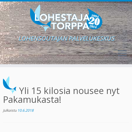
LOHENSOUTAJAN PALVELUKESKUS
Skip
to
content
Yli 15 kilosia nousee nyt
Pakamukasta!
Julkaistu
10.6.2018