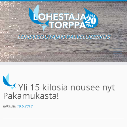
LOHENSOUTAJAN PALVELUKESKUS
Skip
to
content
Yli 15 kilosia nousee nyt
Pakamukasta!
Julkaistu
10.6.2018