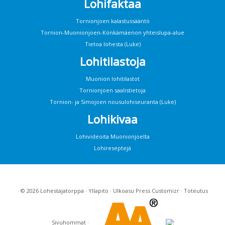
Lohifaktaa
Tornionjoen kalastussääntö
Tornion-Muonionjoen-Könkämäenon yhteislupa-alue
Tietoa lohesta (Luke)
Lohitilastoja
Muonion lohitilastot
Tornionjoen saalistietoja
Tornion- ja Simojoen nousulohiseuranta (Luke)
Lohikivaa
Lohivideoita Muonionjoelta
Lohireseptejä
· © 2026
Lohestajatorppa
·
Yllapito
· Ulkoasu
Press Customizr
· Toteutus
Sivuhommat
·