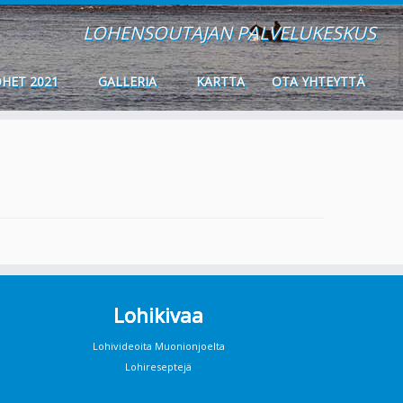
LOHENSOUTAJAN PALVELUKESKUS
HET 2021
GALLERIA
KARTTA
OTA YHTEYTTÄ
Lohikivaa
Lohivideoita Muonionjoelta
Lohireseptejä