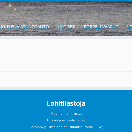
JOITUS JA ASUNTOAUTO
UUTISET
POPPELI-VAAPUT
LO
Lohitilastoja
Muonion lohitilastot
Tornionjoen saalistietoja
Tornion- ja Simojoen nousulohiseuranta (Luke)