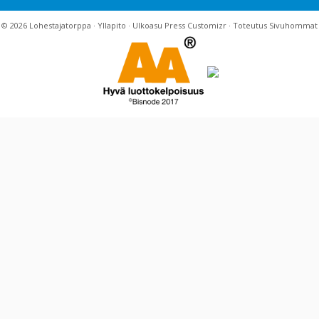
· © 2026
Lohestajatorppa
·
Yllapito
· Ulkoasu
Press Customizr
· Toteutus
Sivuhommat