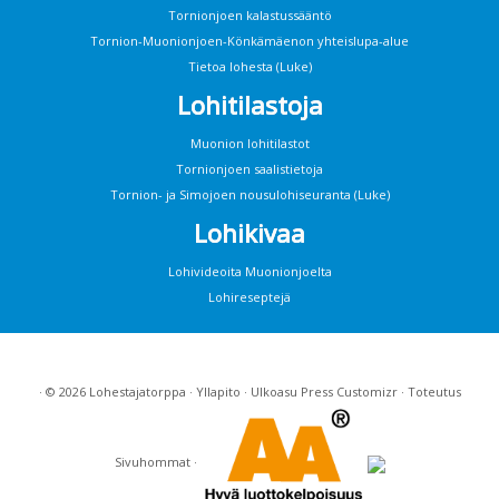
Tornionjoen kalastussääntö
Tornion-Muonionjoen-Könkämäenon yhteislupa-alue
Tietoa lohesta (Luke)
Lohitilastoja
Muonion lohitilastot
Tornionjoen saalistietoja
Tornion- ja Simojoen nousulohiseuranta (Luke)
Lohikivaa
Lohivideoita Muonionjoelta
Lohireseptejä
· © 2026
Lohestajatorppa
·
Yllapito
· Ulkoasu
Press Customizr
· Toteutus
Sivuhommat
·