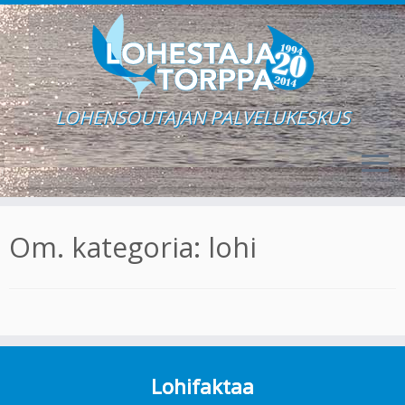
LOHENSOUTAJAN PALVELUKESKUS
Skip
to
Om. kategoria:
lohi
content
Lohifaktaa