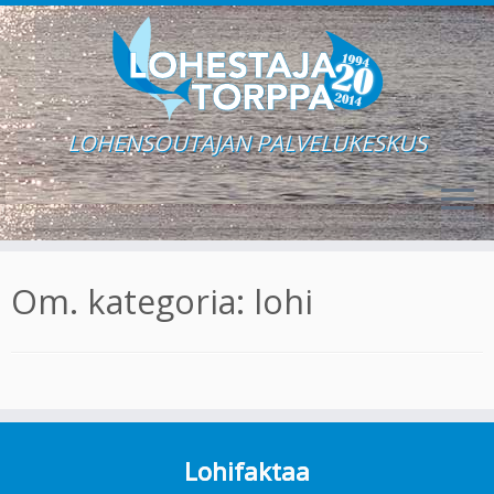
LOHENSOUTAJAN PALVELUKESKUS
Skip
to
Om. kategoria:
lohi
content
Lohifaktaa