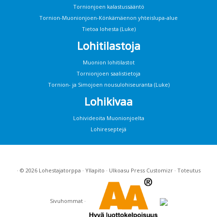
Tornionjoen kalastussääntö
Tornion-Muonionjoen-Könkämäenon yhteislupa-alue
Tietoa lohesta (Luke)
Lohitilastoja
Muonion lohitilastot
Tornionjoen saalistietoja
Tornion- ja Simojoen nousulohiseuranta (Luke)
Lohikivaa
Lohivideoita Muonionjoelta
Lohireseptejä
· © 2026
Lohestajatorppa
·
Yllapito
· Ulkoasu
Press Customizr
· Toteutus
Sivuhommat
·