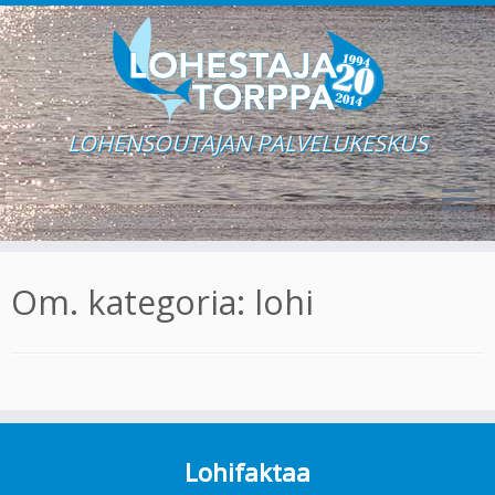
LOHENSOUTAJAN PALVELUKESKUS
Skip
to
Om. kategoria:
lohi
content
Lohifaktaa