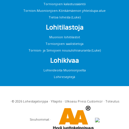
Tornionjoen kalastussääntö
Tornion-Muonionjoen-Könkämäenon yhteislupa-alue
Tietoa lohesta (Luke)
Lohitilastoja
Muonion lohitilastot
Tornionjoen saalistietoja
Tornion- ja Simojoen nousulohiseuranta (Luke)
Lohikivaa
Lohivideoita Muonionjoelta
Lohireseptejä
· © 2026
Lohestajatorppa
·
Yllapito
· Ulkoasu
Press Customizr
· Toteutus
Sivuhommat
·