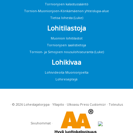
Tornionjoen kalastussääntö
Tornion-Muonionjoen-Könkämäenon yhteislupa-alue
Tietoa lohesta (Luke)
Lohitilastoja
Muonion lohitilastot
Tornionjoen saalistietoja
Tornion- ja Simojoen nousulohiseuranta (Luke)
Lohikivaa
Lohivideoita Muonionjoelta
Lohireseptejä
· © 2026
Lohestajatorppa
·
Yllapito
· Ulkoasu
Press Customizr
· Toteutus
Sivuhommat
·