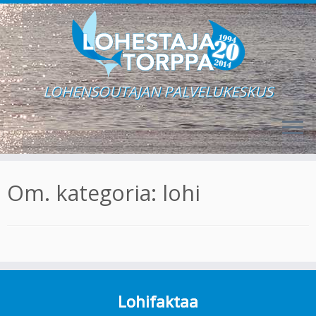
LOHENSOUTAJAN PALVELUKESKUS
Skip
to
Om. kategoria:
lohi
content
Lohifaktaa