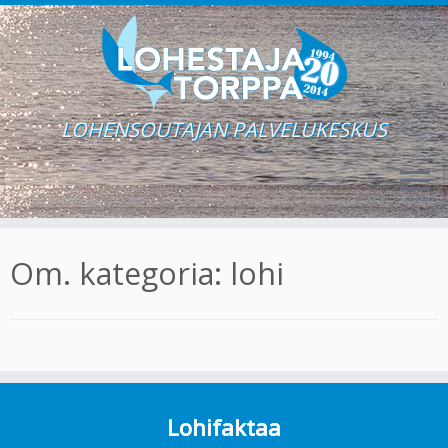
LOHENSOUTAJAN PALVELUKESKUS
Skip
to
Om. kategoria:
lohi
content
Lohifaktaa