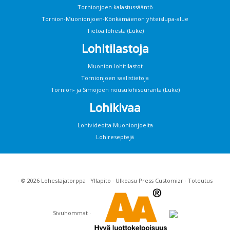
Tornionjoen kalastussääntö
Tornion-Muonionjoen-Könkämäenon yhteislupa-alue
Tietoa lohesta (Luke)
Lohitilastoja
Muonion lohitilastot
Tornionjoen saalistietoja
Tornion- ja Simojoen nousulohiseuranta (Luke)
Lohikivaa
Lohivideoita Muonionjoelta
Lohireseptejä
· © 2026
Lohestajatorppa
·
Yllapito
· Ulkoasu
Press Customizr
· Toteutus
Sivuhommat
·