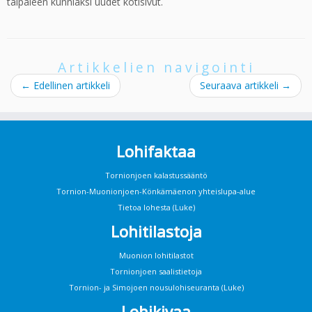
taipaleen kunniaksi uudet kotisivut.
Artikkelien navigointi
←
Edellinen artikkeli
Seuraava artikkeli
→
Lohifaktaa
Tornionjoen kalastussääntö
Tornion-Muonionjoen-Könkämäenon yhteislupa-alue
Tietoa lohesta (Luke)
Lohitilastoja
Muonion lohitilastot
Tornionjoen saalistietoja
Tornion- ja Simojoen nousulohiseuranta (Luke)
Lohikivaa