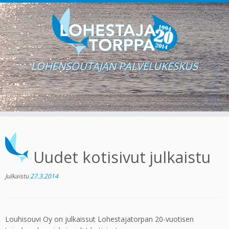
LOHENSOUTAJAN PALVELUKESKUS
Skip
to
content
Uudet kotisivut julkaistu
Julkaistu
27.3.2014
Louhisouvi Oy on julkaissut Lohestajatorpan 20-vuotisen