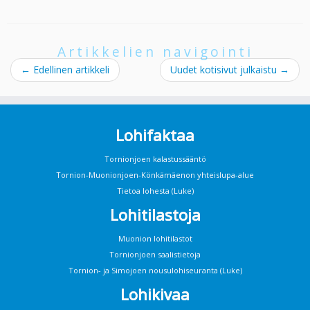
Artikkelien navigointi
←
Edellinen artikkeli
Uudet kotisivut julkaistu
→
Lohifaktaa
Tornionjoen kalastussääntö
Tornion-Muonionjoen-Könkämäenon yhteislupa-alue
Tietoa lohesta (Luke)
Lohitilastoja
Muonion lohitilastot
Tornionjoen saalistietoja
Tornion- ja Simojoen nousulohiseuranta (Luke)
Lohikivaa