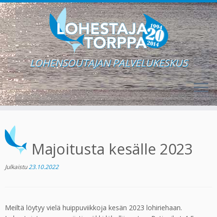
LOHENSOUTAJAN PALVELUKESKUS
Skip
to
content
Majoitusta kesälle 2023
Julkaistu
23.10.2022
Meiltä löytyy vielä huippuviikkoja kesän 2023 lohiriehaan.