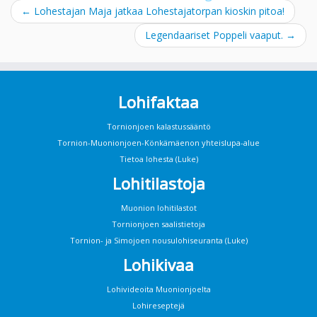
←
Lohestajan Maja jatkaa Lohestajatorpan kioskin pitoa!
Legendaariset Poppeli vaaput.
→
Lohifaktaa
Tornionjoen kalastussääntö
Tornion-Muonionjoen-Könkämäenon yhteislupa-alue
Tietoa lohesta (Luke)
Lohitilastoja
Muonion lohitilastot
Tornionjoen saalistietoja
Tornion- ja Simojoen nousulohiseuranta (Luke)
Lohikivaa
Lohivideoita Muonionjoelta
Lohireseptejä