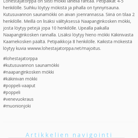
Lohestajatorppa on siisti mökki lähellä rantaa. Petipaikat 4-5
henkilölle. Suihku löytyy mökistä ja pihalla on tynnyrisauna.
Kutusuvannon saunamökki on aivan joenrannassa. Siinä on tilaa 2
henkilölle. Meillä on lisäksi välityksessä Naapanginkosken mökki,
josta löytyy petejä jopa 10 henkilölle. Upealla paikalla
Naapanginkosken rannalla. Lisäksi löytyy hieno mökki Käkinivasta
Kaarnekosken päältä. Petipaikkoja 8 henkilölle. Kaikista mökeistä
löytyy kuvia wwww.lohestajatorppa.net/majoitus.
#lohestajatorppa
#kutusuvannon saunamökki
#naapanginkosken mökki
#käkinivan mökki
#poppeli-vaaput
#poppeli
#venevuokraus
#muonionjoki
Artikkelien navigointi